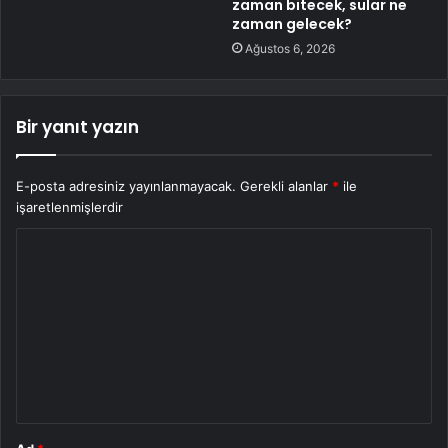
zaman bitecek, sular ne
zaman gelecek?
Ağustos 6, 2026
Bir yanıt yazın
E-posta adresiniz yayınlanmayacak.
Gerekli alanlar
*
ile
işaretlenmişlerdir
Y
o
r
u
m
*