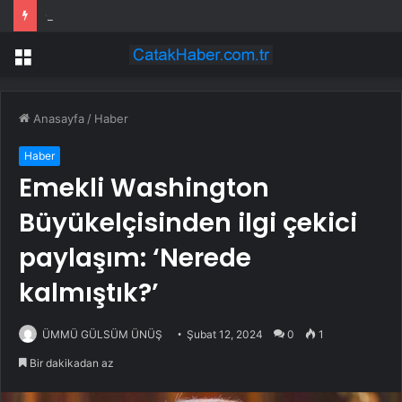
CHP’li Kılıç, moto kurye Akın Payaz’ın ölümünü Meclis’e taşıdı
Menü
Anasayfa
/
Haber
Haber
Emekli Washington
Büyükelçisinden ilgi çekici
paylaşım: ‘Nerede
kalmıştık?’
ÜMMÜ GÜLSÜM ÜNÜŞ
Şubat 12, 2024
0
1
Bir dakikadan az