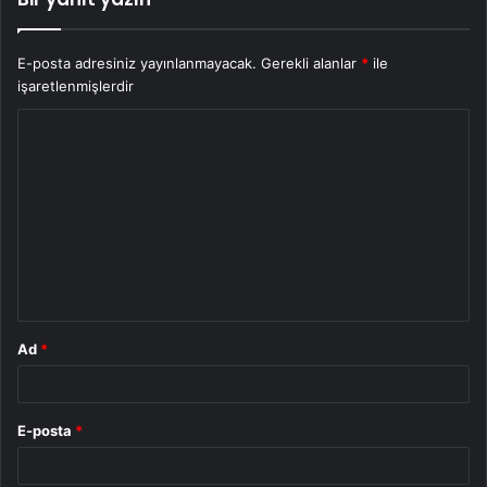
E-posta adresiniz yayınlanmayacak.
Gerekli alanlar
*
ile
işaretlenmişlerdir
Y
o
r
u
m
*
Ad
*
E-posta
*