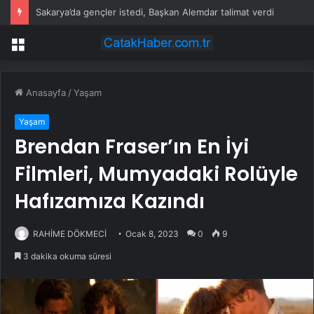
Sakarya’da gençler istedi, Başkan Alemdar talimat verdi
Menü
Anasayfa
/
Yaşam
Yaşam
Brendan Fraser’ın En İyi
Filmleri, Mumyadaki Rolüyle
Hafızamıza Kazındı
RAHİME DÖKMECİ
Ocak 8, 2023
0
9
3 dakika okuma süresi