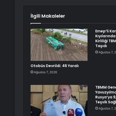
İlgili Makaleler
Emep’li Ka
Kıyılarında
Kirliliği 
Taşıdı
Ağustos 7, 
Otobüs Devrildi: 46 Yaralı
Ağustos 7, 2026
TBMM Genel
Yavuzyılma
Rusya’ya 9,
Teşvik Sağ
Ağustos 7, 