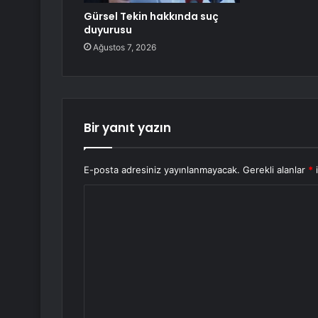
Gürsel Tekin hakkında suç
duyurusu
Ağustos 7, 2026
Bir yanıt yazın
E-posta adresiniz yayınlanmayacak.
Gerekli alanlar
*
i
Y
o
r
u
m
*