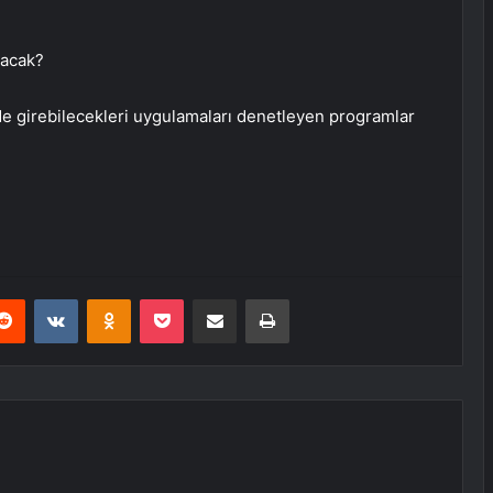
nacak?
nde girebilecekleri uygulamaları denetleyen programlar
erest
Reddit
VKontakte
Odnoklassniki
Pocket
E-Posta ile paylaş
Yazdır