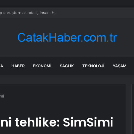
 soruşturmasında iş insanı Hüseyin Başaran’a tutuklama talebi
FA
HABER
EKONOMI
SAĞLIK
TEKNOLOJI
YAŞAM
imi
ni tehlike: SimSimi