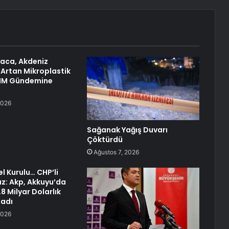
raca, Akdeniz
 Artan Mikroplastik
TBMM Gündemine
2026
Sağanak Yağış Duvarı
Çöktürdü
Ağustos 7, 2026
 Kurulu… CHP’li
z: Akp, Akkuyu’da
8 Milyar Dolarlık
ladı
2026