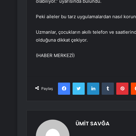
olabiliyor.” uyarısında bulundu.
Peki aileler bu tarz uygulamalardan nasıl koru
Uzmanlar, çocukların akıllı telefon ve saatleri
olduğuna dikkat çekiyor.
(HABER MERKEZİ)
Facebook
Twitter
LinkedIn
Tumblr
Pint
Paylaş
ÜMİT SAVĞA