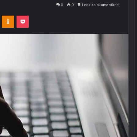
0
0
1 dakika okuma süresi
VKontakte
Odnoklassniki
Pocket