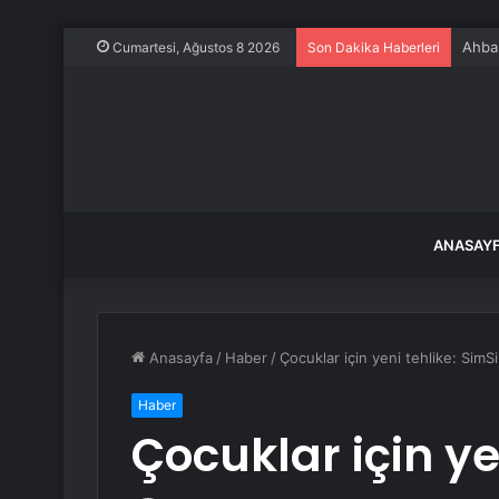
Ahbap
Cumartesi, Ağustos 8 2026
Son Dakika Haberleri
ANASAY
Anasayfa
/
Haber
/
Çocuklar için yeni tehlike: SimS
Haber
Çocuklar için ye