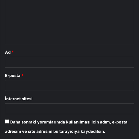
r
u
m
*
Ad
*
E-posta
*
İnternet sitesi
Daha sonraki yorumlarımda kullanılması için adım, e-posta
adresim ve site adresim bu tarayıcıya kaydedilsin.