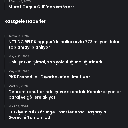
Ağustos 7, 2026
Murat Ongun CHP’den istifa etti
Rastgele Haberler
Temmuz 8, 2025
NTT DC REIT Singapur’da halka arzla 773 milyon dolar
toplamayı planlıyor
Mayıs 31, 2025
Ünlü şarkıcı Şimal, son yolculuğuna uğurlandı
Mayıs 12, 2025
PKK Feshedildi, Diyarbakır’da Umut Var
Mart 16, 2026
Deprem konutlarında çevre skandalı: Kanalizasyonlar
baraj ve göllere akıyor
Mart 23, 2026
Türkiye’nin İlk Yörünge Transfer Aracı Başarıyla
Görevini Tamamladı