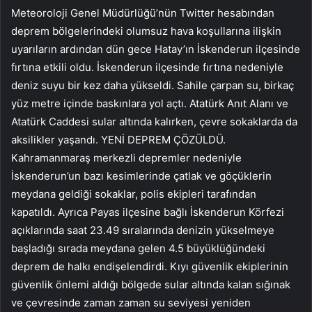
Meteoroloji Genel Müdürlüğü’nün Twitter hesabından
deprem bölgelerindeki olumsuz hava koşullarına ilişkin
uyarıların ardından dün gece Hatay’ın İskenderun ilçesinde
fırtına etkili oldu. İskenderun ilçesinde fırtına nedeniyle
deniz suyu bir kez daha yükseldi. Sahile çarpan su, birkaç
yüz metre içinde baskınlara yol açtı. Atatürk Anıt Alanı ve
Atatürk Caddesi sular altında kalırken, çevre sokaklarda da
aksilikler yaşandı. YENİ DEPREM ÇÖZÜLDÜ.
Kahramanmaraş merkezli depremler nedeniyle
İskenderun’un bazı kesimlerinde çatlak ve göçüklerin
meydana geldiği sokaklar, polis ekipleri tarafından
kapatıldı. Ayrıca Payas ilçesine bağlı İskenderun Körfezi
açıklarında saat 23.49 sıralarında denizin yükselmeye
başladığı sırada meydana gelen 4.5 büyüklüğündeki
deprem de halkı endişelendirdi. Kıyı güvenlik ekiplerinin
güvenlik önlemi aldığı bölgede sular altında kalan sığınak
ve çevresinde zaman zaman su seviyesi yeniden