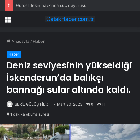
Gürsel Tekin hakkında suç duyurusu
Menü
Anasayfa
/
Haber
Haber
Deniz seviyesinin yükseldiği
İskenderun’da balıkçı
barınağı sular altında kaldı.
BERİL GÜLÜŞ FİLİZ
Mart 30, 2023
0
11
1 dakika okuma süresi