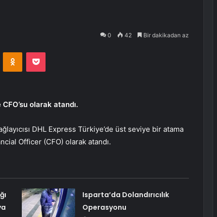
0
42
Bir dakikadan az
VKontakte
Odnoklassniki
Pocket
CFO’su olarak atandı.
ğlayıcısı DHL Express Türkiye’de üst seviye bir atama
cial Officer (CFO) olarak atandı.
ğı
Isparta’da Dolandırıcılık
ya
Operasyonu