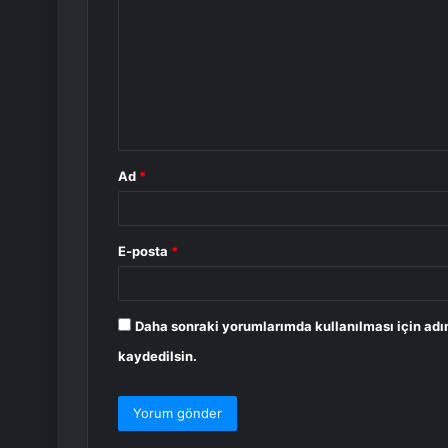
o
r
u
m
*
Ad
*
E-posta
*
Daha sonraki yorumlarımda kullanılması için adı
kaydedilsin.