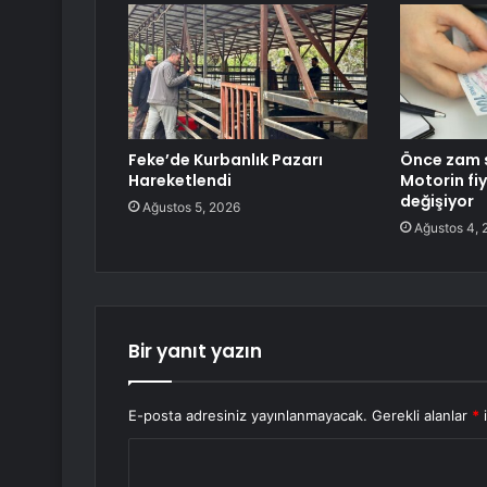
Feke’de Kurbanlık Pazarı
Önce zam s
Hareketlendi
Motorin fi
değişiyor
Ağustos 5, 2026
Ağustos 4, 
Bir yanıt yazın
E-posta adresiniz yayınlanmayacak.
Gerekli alanlar
*
i
Y