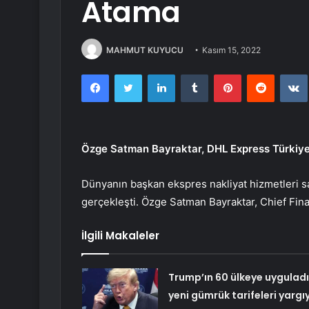
Atama
MAHMUT KUYUCU
Kasım 15, 2022
Facebook
Twitter
LinkedIn
Tumblr
Pinterest
Reddit
Özge Satman Bayraktar, DHL Express Türkiye 
Dünyanın başkan ekspres nakliyat hizmetleri sa
gerçekleşti. Özge Satman Bayraktar, Chief Finan
İlgili Makaleler
Trump’ın 60 ülkeye uyguladı
yeni gümrük tarifeleri yargı