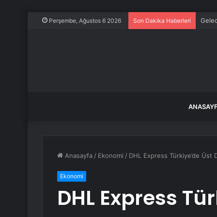
Gelec
Perşembe, Ağustos 6 2026
Son Dakika Haberleri
ANASAY
Anasayfa
/
Ekonomi
/
DHL Express Türkiye’de Üst
Ekonomi
DHL Express Tür