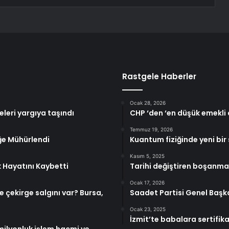
Rastgele Haberler
Ocak 28, 2026
eleri yargıya taşındı
CHP ‘den ‘en düşük emekli 
Temmuz 19, 2026
ğe Mühürlendi
Kuantum fiziğinde yeni bir 
Kasım 5, 2025
 Hayatını Kaybetti
Tarihi değiştiren boşanma
Ocak 17, 2026
e çekirge salgını var? Bursa,
Saadet Partisi Genel Başkan
Ocak 23, 2025
İzmit’te babalara sertifika