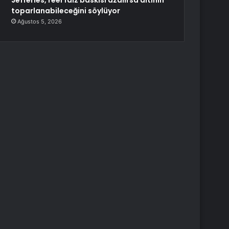
Jefferies, reel faiz baskısı azalırsa altının
toparlanabileceğini söylüyor
Ağustos 5, 2026