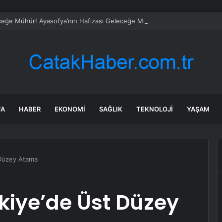
eğe Mühür! Ayasofya’nın Hafızası Geleceğe Mühürlendi
FA
HABER
EKONOMI
SAĞLIK
TEKNOLOJI
YAŞAM
 Düzey Atama
kiye’de Üst Düzey