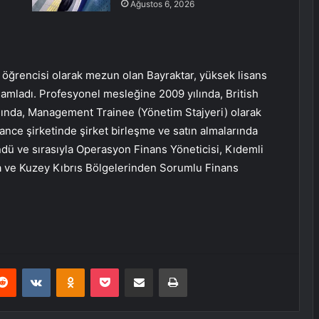
Ağustos 6, 2026
 öğrencisi olarak mezun olan Bayraktar, yüksek lisans
mladı. Profesyonel mesleğine 2009 yılında, British
nda, Management Trainee (Yönetim Stajyeri) olarak
ance şirketinde şirket birleşme ve satın almalarında
ü ve sırasıyla Operasyon Finans Yöneticisi, Kıdemli
 ve Kuzey Kıbrıs Bölgelerinden Sorumlu Finans
erest
Reddit
VKontakte
Odnoklassniki
Pocket
E-Posta ile paylaş
Yazdır