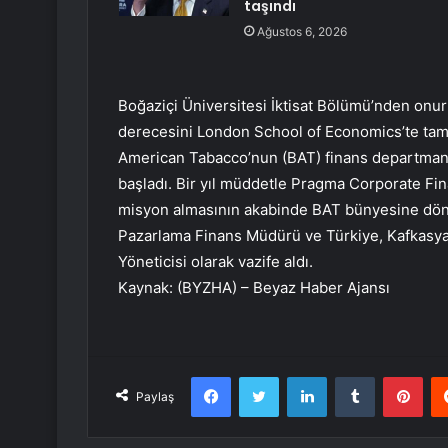
taşındı
Ağustos 6, 2026
Boğaziçi Üniversitesi İktisat Bölümü’nden onur
derecesini London School of Economics’te tama
American Tabacco’nun (BAT) finans departmanı
başladı. Bir yıl müddetle Pragma Corporate Fin
misyon almasının akabinde BAT bünyesine dönd
Pazarlama Finans Müdürü ve Türkiye, Kafkasya
Yöneticisi olarak vazife aldı.
Kaynak: (BYZHA) – Beyaz Haber Ajansı
Facebook
Twitter
LinkedIn
Tumblr
Pint
Paylaş