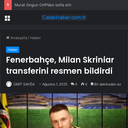
Murat Ongun CHP’den istifa etti
Menü
Anasayfa
/
Haber
Haber
Fenerbahçe, Milan Skriniar
transferini resmen bildirdi
ÜMİT SAVĞA
Ağustos 1, 2025
0
0
Bir dakikadan az