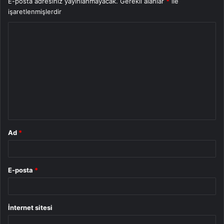
E-posta adresiniz yayınlanmayacak.
Gerekli alanlar
*
ile
işaretlenmişlerdir
Y
o
r
u
m
*
Ad
*
E-posta
*
İnternet sitesi