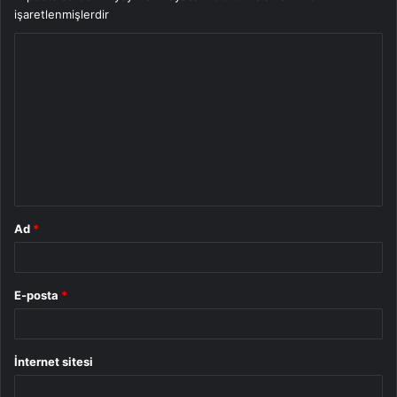
işaretlenmişlerdir
Y
o
r
u
m
*
Ad
*
E-posta
*
İnternet sitesi