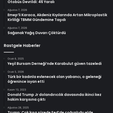
Otobüs Devrildi: 46 Yaralı
Ağustos 7, 2026
Emep’li Karaca, Akdeniz Kıyılarında Artan Mikroplastik
Kirliliği TBMM Gündemine Taşıdı
Ağustos 7, 2026
Sağanak Yağış Duvarı Çöktürdü
Rastgele Haberler
Ocak 6, 2025
Yeşil Bursam Derneği’nde Karabulut güven tazeledi
Ocak 5, 2026
Türk bir kadınla evlenecek olan yabancı, o geleneği
öğrenince isyan etti
Kasım 13, 2023
Donald Trump Jr dolandırıcılık davasında ikinci kez
hakim karşısına çıktı
Ağustos 28, 2025
Trump: Çok kısa sürede Fed’de çoğunluğu elde