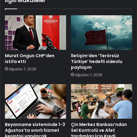
İlgili Makaleler
Murat Ongun CHP’den
İletişim’den ‘Terörsüz
istifa etti
Türkiye’ hedefli videolu
paylaşım
Ağustos 7, 2026
Ağustos 7, 2026
Beyanname sisteminde 1-3
Çin Merkez Bankası’ndan
Ağustos’ta sınırlı hizmet
Sel Kontrolü ve Afet
kesintisi yapılacak
Yardımları İçin Kredi