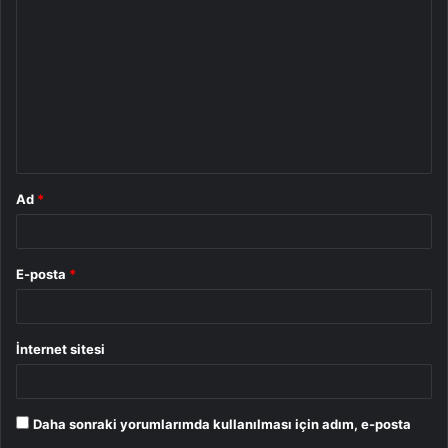
o
r
u
m
*
Ad
*
E-posta
*
İnternet sitesi
Daha sonraki yorumlarımda kullanılması için adım, e-posta