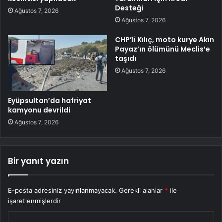
Desteği
Ağustos 7, 2026
Ağustos 7, 2026
CHP’li Kılıç, moto kurye Akın
Payaz’ın ölümünü Meclis’e
taşıdı
Ağustos 7, 2026
Eyüpsultan’da hafriyat
kamyonu devrildi
Ağustos 7, 2026
Bir yanıt yazın
E-posta adresiniz yayınlanmayacak.
Gerekli alanlar
*
ile
işaretlenmişlerdir
Y