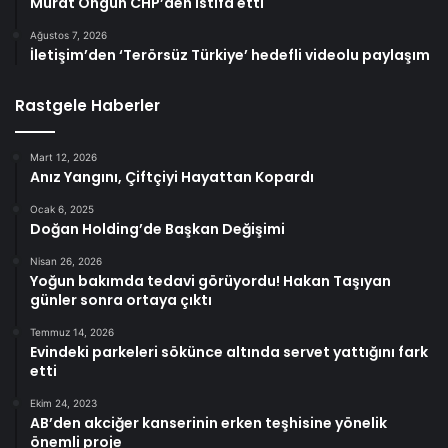
Murat Ongun CHP’den istifa etti
Ağustos 7, 2026
İletişim’den ‘Terörsüz Türkiye’ hedefli videolu paylaşım
Rastgele Haberler
Mart 12, 2026
Anız Yangını, Çiftçiyi Hayattan Kopardı
Ocak 6, 2025
Doğan Holding’de Başkan Değişimi
Nisan 26, 2026
Yoğun bakımda tedavi görüyordu! Hakan Taşıyan
günler sonra ortaya çıktı
Temmuz 14, 2026
Evindeki parkeleri sökünce altında servet yattığını fark
etti
Ekim 24, 2023
AB’den akciğer kanserinin erken teşhisine yönelik
önemli proje