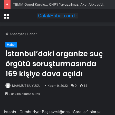
TBMM Genel Kurulu… CHP’li Yavuzyılmaz: Akp, Akkuyu’da Rusya’ya 9,8 Milyar Dolarlık Teşvik Sağladı
Menü
Anasayfa
/
Haber
Haber
İstanbul’daki organize suç
örgütü soruşturmasında
169 kişiye dava açıldı
MAHMUT KUYUCU
Kasım 9, 2022
0
14
2 dakika okuma süresi
İstanbul Cumhuriyet Başsavcılığınca, “Sarallar” olarak