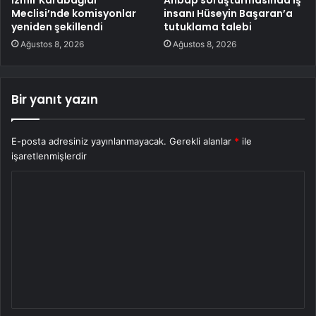
İzmir Karabağlar
Ahbap soruşturmasında iş
Meclisi’nde komisyonlar
insanı Hüseyin Başaran’a
yeniden şekillendi
tutuklama talebi
Ağustos 8, 2026
Ağustos 8, 2026
Bir yanıt yazın
E-posta adresiniz yayınlanmayacak.
Gerekli alanlar
*
ile
işaretlenmişlerdir
Y
o
r
u
m
*