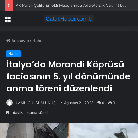
AK Partili Çelik: Emekli Maaşlarında Adaletsizlik Var, İntibak Zorunlu
Menü
Anasayfa
/
Haber
Haber
İtalya’da Morandi Köprüsü
faciasının 5. yıl dönümünde
anma töreni düzenlendi
ÜMMÜ GÜLSÜM ÜNÜŞ
Ağustos 21, 2023
0
9
1 dakika okuma süresi