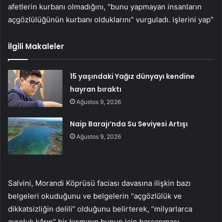
afetlerin kurbanı olmadığını, “bunu yapmayan insanların
açgözlülüğünün kurbanı olduklarını” vurguladı. işlerini yap”
İlgili Makaleler
15 yaşındaki Yağız dünyayı kendine
hayran bıraktı
Ağustos 9, 2026
Naip Barajı’nda Su Seviyesi Artışı
Ağustos 9, 2026
Salvini, Morandi Köprüsü faciası davasına ilişkin bazı
belgeleri okuduğunu ve belgelerin “açgözlülük ve
dikkatsizliğin delili” olduğunu belirterek, “milyarlarca
avroluk kârın” bir kısmının bunun için harcanması