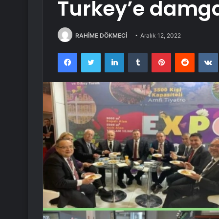
Turkey’e damga
RAHİME DÖKMECİ
Aralık 12, 2022
Facebook
Twitter
LinkedIn
Tumblr
Pinterest
Reddit