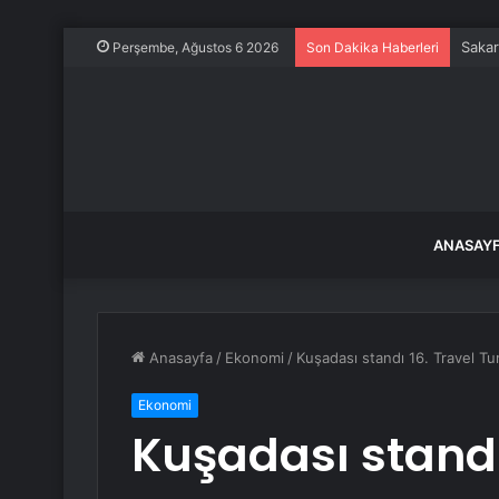
Sakar
Perşembe, Ağustos 6 2026
Son Dakika Haberleri
ANASAY
Anasayfa
/
Ekonomi
/
Kuşadası standı 16. Travel T
Ekonomi
Kuşadası standı