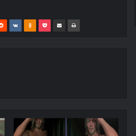
erest
Reddit
VKontakte
Odnoklassniki
Pocket
E-Posta ile paylaş
Yazdır