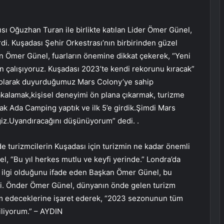
sı Oğuzhan Turan ile birlikte katılan Lider Ömer Günel,
di. Kuşadası Şehir Orkestrası’nın birbirinden güzel
an Ömer Günel, fuarların önemine dikkat çekerek, “Yeni
 çalışıyoruz. Kuşadası 2023’te kendi rekorunu kıracak”
roje olarak duyurduğumuz Mars Colony’ye sahip
yakalamak,kişisel deneyimi ön plana çıkarmak, turizme
arak Ada Camping yaptık ve ilk 5’e girdik.Şimdi Mars
eğiz.Uyandıracağını düşünüyorum” dedi. .
 turizmcilerin Kuşadası için turizmin ne kadar önemli
, “Bu yıl herkes mutlu ve keyfi yerinde.” Londra’da
 ilgi olduğunu ifade eden Başkan Ömer Günel, bu
i. Önder Ömer Günel, dünyanın önde gelen turizm
vam edeceklerine işaret ederek, “2023 sezonunun tüm
diliyorum.” – AYDIN