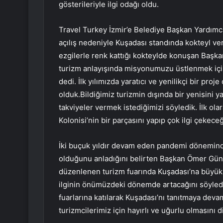
gösterileriyle ilgi odağı oldu.
Travel Turkey İzmir’e Belediye Başkan Yardımcı
açılış nedeniyle Kuşadası standında kokteyl ver
ezgilerle renk kattığı kokteylde konuşan Başk
turizm anlayışında misyonumuzu üstlenmek için
dedi. İlk yılımızda yaratıcı ve yenilikçi bir p
olduk.Bildiğimiz turizmin dışında bir yenisini 
takviyeler vermek istediğimizi söyledik. İlk ol
Kolonisi’nin bir parçasını yapıp çok ilgi çekec
İki buçuk yıldır devam eden pandemi döneminde
olduğunu anladığını belirten Başkan Ömer Günel
düzenlenen turizm fuarında Kuşadası’na büyük
ilginin önümüzdeki dönemde artacağını söyled
fuarlarına katılarak Kuşadası’nı tanıtmaya de
turizmcilerimiz için hayırlı ve uğurlu olmasını 