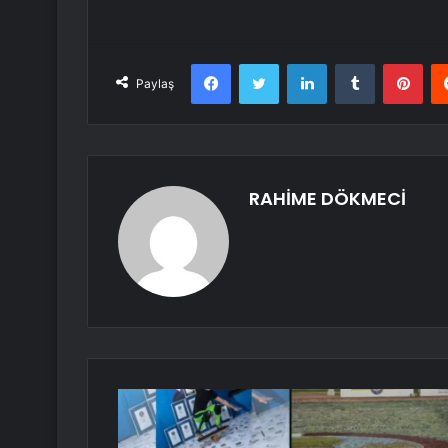
Facebook
Twitter
LinkedIn
Tumblr
Pint
Paylaş
RAHİME DÖKMECİ