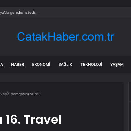
ya’da gençler istedi, Başkan Alemdar talimat verdi
FA
HABER
EKONOMI
SAĞLIK
TEKNOLOJI
YAŞAM
urkey’e damgasını vurdu
 16. Travel