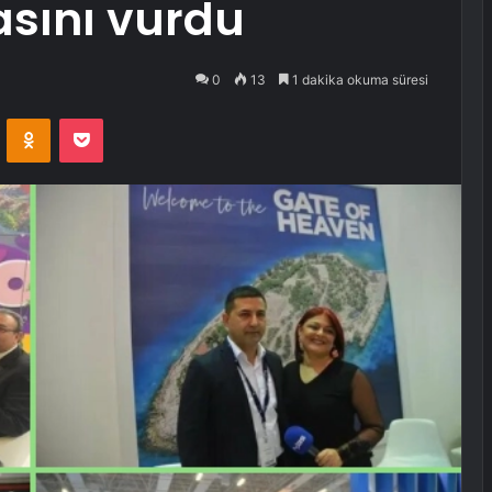
sını vurdu
0
13
1 dakika okuma süresi
VKontakte
Odnoklassniki
Pocket