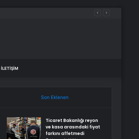
İLETIŞIM
Son Eklenen
Ticaret Bakanlığı reyon
ve kasa arasındaki fiyat
farkını affetmedi