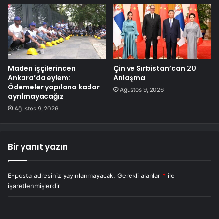
Maden işçilerinden
Çin ve Sırbistan’dan 20
Ankara’da eylem:
Anlaşma
Ödemeler yapılana kadar
Ağustos 9, 2026
ayrılmayacağız
Ağustos 9, 2026
Bir yanıt yazın
E-posta adresiniz yayınlanmayacak.
Gerekli alanlar
*
ile
işaretlenmişlerdir
Y
o