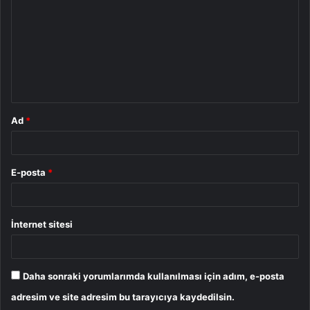
r
u
m
*
Ad
*
E-posta
*
İnternet sitesi
Daha sonraki yorumlarımda kullanılması için adım, e-posta
adresim ve site adresim bu tarayıcıya kaydedilsin.