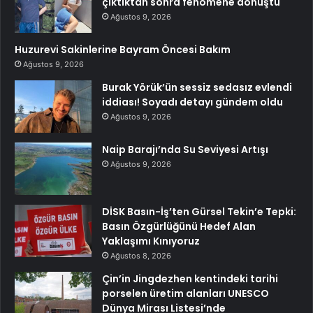
çıktıktan sonra fenomene dönüştü
Ağustos 9, 2026
Huzurevi Sakinlerine Bayram Öncesi Bakım
Ağustos 9, 2026
Burak Yörük’ün sessiz sedasız evlendi
iddiası! Soyadı detayı gündem oldu
Ağustos 9, 2026
Naip Barajı’nda Su Seviyesi Artışı
Ağustos 9, 2026
DİSK Basın-İş’ten Gürsel Tekin’e Tepki:
Basın Özgürlüğünü Hedef Alan
Yaklaşımı Kınıyoruz
Ağustos 8, 2026
Çin’in Jingdezhen kentindeki tarihi
porselen üretim alanları UNESCO
Dünya Mirası Listesi’nde