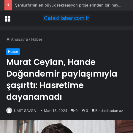
Şanlıurfa’nın en büyük rekreasyon projelerinden biri hayata geçiyor
Menü
Anasayfa
/
Haber
Haber
Murat Ceylan, Hande
Doğandemir paylaşımıyla
şaşırttı: Hasretime
dayanamadı
ÜMİT SAVĞA
Mart 13, 2024
0
0
Bir dakikadan az