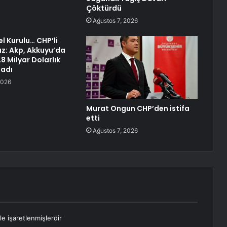
Çöktürdü
Ağustos 7, 2026
 Kurulu… CHP’li
z: Akp, Akkuyu’da
8 Milyar Dolarlık
ladı
2026
Murat Ongun CHP’den istifa
etti
Ağustos 7, 2026
le işaretlenmişlerdir