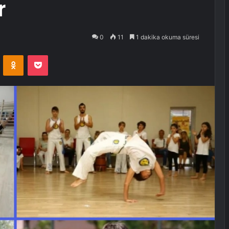
r
0
11
1 dakika okuma süresi
VKontakte
Odnoklassniki
Pocket