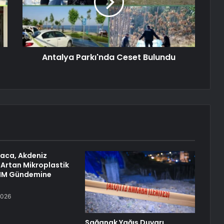
Antalya Parkı'nda Ceset Bulundu
raca, Akdeniz
 Artan Mikroplastik
TBMM Gündemine
2026
Sağanak Yağış Duvarı