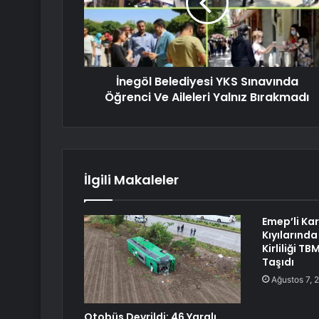
İnegöl Belediyesi YKS Sınavında
Öğrenci Ve Aileleri Yalnız Bırakmadı
İlgili Makaleler
Emep’li Ka
Kıyılarında
Kirliliği 
Taşıdı
Ağustos 7, 
Otobüs Devrildi: 46 Yaralı