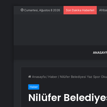
Ahbap
Cumartesi, Ağustos 8 2026
Son Dakika Haberleri
ANASAY
Anasayfa
/
Haber
/
Nilüfer Belediyesi Yaz Spor Okul
Haber
Nilüfer Belediye