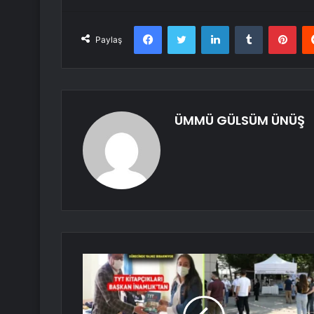
Facebook
Twitter
LinkedIn
Tumblr
Pint
Paylaş
ÜMMÜ GÜLSÜM ÜNÜŞ