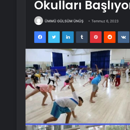
Okulları Başlıyo
ÜMMÜ GÜLSÜM ÜNÜŞ
Temmuz 6, 2023
Facebook
Twitter
LinkedIn
Tumblr
Pinterest
Reddit