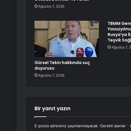
Ağustos 7, 2026
TBMM Genel
Yavuzyılma
Rusya’ya 9,
Teşvik Sağ
Ağustos 7, 
Gürsel Tekin hakkında suç
duyurusu
Ağustos 7, 2026
Bir yanıt yazın
E-posta adresiniz yayınlanmayacak.
Gerekli alanlar
*
i