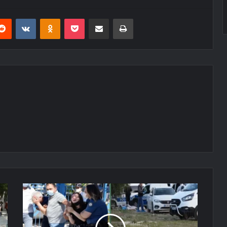
erest
Reddit
VKontakte
Odnoklassniki
Pocket
E-Posta ile paylaş
Yazdır