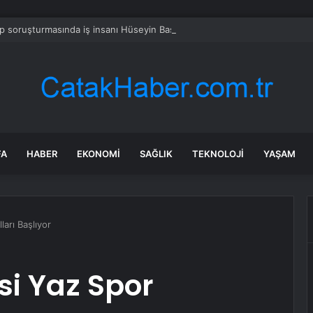
 soruşturmasında iş insanı Hüseyin Başaran’a tutuklama talebi
FA
HABER
EKONOMI
SAĞLIK
TEKNOLOJI
YAŞAM
ları Başlıyor
si Yaz Spor