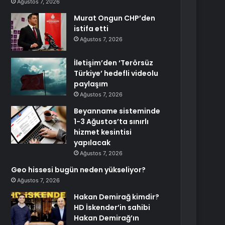
Ağustos 7, 2026
Murat Ongun CHP’den
istifa etti
Ağustos 7, 2026
İletişim’den ‘Terörsüz
Türkiye’ hedefli videolu
paylaşım
Ağustos 7, 2026
Beyanname sisteminde
1-3 Ağustos’ta sınırlı
hizmet kesintisi
yapılacak
Ağustos 7, 2026
Geo hissesi bugün neden yükseliyor?
Ağustos 7, 2026
Hakan Demirağ kimdir?
HD İskender’in sahibi
Hakan Demirağ’ın