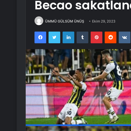
Becao sakatlan
ÜMMÜ GÜLSÜM ÜNÜŞ
Ekim 29, 2023
Facebook
Twitter
LinkedIn
Tumblr
Pinterest
Reddit