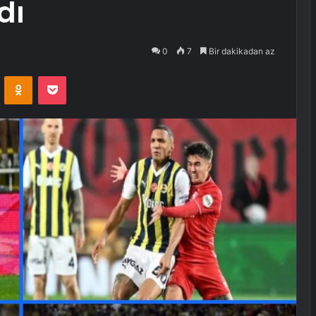
dı
0
7
Bir dakikadan az
VKontakte
Odnoklassniki
Pocket