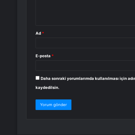
m
*
Ad
*
E-posta
*
Daha sonraki yorumlarımda kullanılması için adı
kaydedilsin.