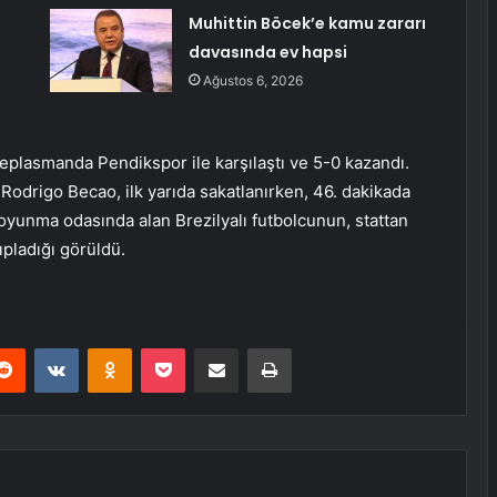
Muhittin Böcek’e kamu zararı
davasında ev hapsi
Ağustos 6, 2026
deplasmanda Pendikspor ile karşılaştı ve 5-0 kazandı.
 Rodrigo Becao, ilk yarıda sakatlanırken, 46. dakikada
soyunma odasında alan Brezilyalı futbolcunun, stattan
ıpladığı görüldü.
erest
Reddit
VKontakte
Odnoklassniki
Pocket
E-Posta ile paylaş
Yazdır