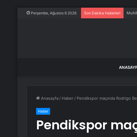
Muhit
Perşembe, Ağustos 6 2026
Son Dakika Haberleri
ANASAY
Anasayfa
/
Haber
/
Pendikspor maçında Rodrigo Be
Haber
Pendikspor maç