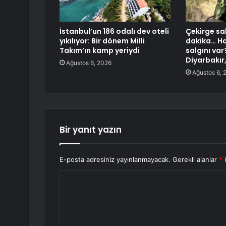
İstanbul’un 186 odalı dev oteli
Çekirge sal
yıkılıyor: Bir dönem Milli
dakika… Ha
Takım’ın kamp yeriydi
salgını var
Diyarbakır
Ağustos 6, 2026
Ağustos 6, 
Bir yanıt yazın
E-posta adresiniz yayınlanmayacak.
Gerekli alanlar
*
i
Y
o
r
u