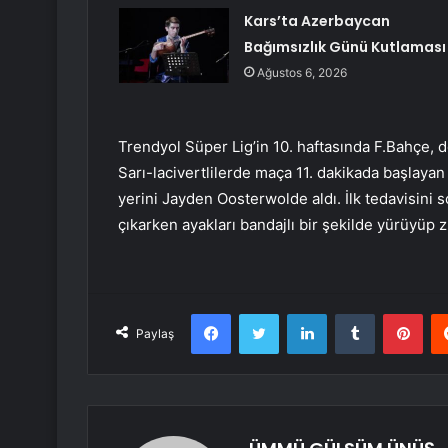
Kars’ta Azerbaycan
Bağımsızlık Günü Kutlaması
Ağustos 6, 2026
Trendyol Süper Lig’in 10. haftasında F.Bahçe, 
Sarı-lacivertlilerde maça 11. dakikada başlayan
yerini Jayden Oosterwolde aldı. İlk tedavisini 
çıkarken ayakları bandajlı bir şekilde yürüyüp z
Facebook
Twitter
LinkedIn
Tumblr
Pint
Paylaş