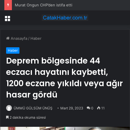
Murat Ongun CHP’den istifa etti
Menü
Anasayfa
/
Haber
Haber
Deprem bölgesinde 44
eczacı hayatını kaybetti,
1200 eczane yıkıldı veya ağır
hasar gördü
ÜMMÜ GÜLSÜM ÜNÜŞ
Mart 29, 2023
0
11
2 dakika okuma süresi