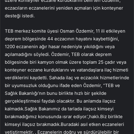
üzere konteyner eczane kurduklarını belirten Özdemir,
eczacıların eczanelerini yeniden açmaları için konteyner
desteği istedi.
TEB merkez komite üyesi Osman Özdemir, 11 ili etkileyen
deprem bölgesinde 44 eczacının hayatını kaybettiğini,
1200 eczanenin ağır hasar nedeniyle yıkıldığını veya
açılamadığını söyledi. Özdemir, TEB olarak deprem
bölgesinde biri kamyon olmak üzere toplam 25 çadır veya
konteyner eczane kurduklarını ve vatandaşlara ilaç hizmeti
verdiklerini kaydetti. Sahada ilaç ve eczacılık hizmetlerinde
bir uyumsuzluk olduğunu ifade eden Özdemir, “TEB ve
Sağlık Bakanlığı’nın bunu birlikte hızlı bir şekilde
gerçekleştirmesi faydalı olacaktır. Bu anlamda ilaçsız
kalmadık.Sağlık Bakanımız da tarlada ilaçsız kimseyi
bırakmadığımız konusunda ısrar ediyor.’,haklı.Biz birlikte
kimseyi ilaçsız bırakmadık.Buradaki asıl etken eczaneleri
yetiştirmektir. , Eczanelerin doğru ve sürdürülebilir bir