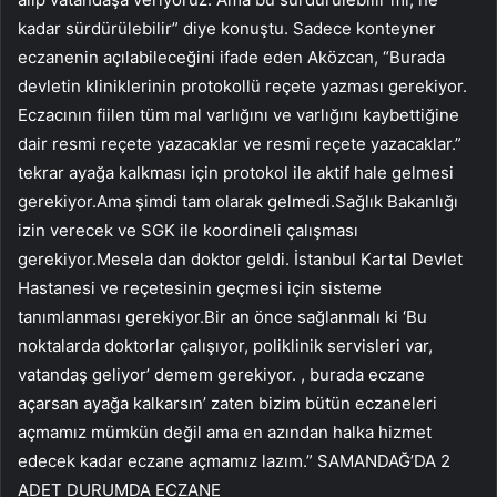
kadar sürdürülebilir” diye konuştu. Sadece konteyner
eczanenin açılabileceğini ifade eden Aközcan, “Burada
devletin kliniklerinin protokollü reçete yazması gerekiyor.
Eczacının fiilen tüm mal varlığını ve varlığını kaybettiğine
dair resmi reçete yazacaklar ve resmi reçete yazacaklar.”
tekrar ayağa kalkması için protokol ile aktif hale gelmesi
gerekiyor.Ama şimdi tam olarak gelmedi.Sağlık Bakanlığı
izin verecek ve SGK ile koordineli çalışması
gerekiyor.Mesela dan doktor geldi. İstanbul Kartal Devlet
Hastanesi ve reçetesinin geçmesi için sisteme
tanımlanması gerekiyor.Bir an önce sağlanmalı ki ‘Bu
noktalarda doktorlar çalışıyor, poliklinik servisleri var,
vatandaş geliyor’ demem gerekiyor. , burada eczane
açarsan ayağa kalkarsın’ zaten bizim bütün eczaneleri
açmamız mümkün değil ama en azından halka hizmet
edecek kadar eczane açmamız lazım.” SAMANDAĞ’DA 2
ADET DURUMDA ECZANE