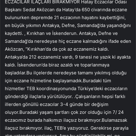
ECZACILAR İLAÇLARI BIRAKMIYOR Hatay Eczacılar Odası
Başkanı Sedat Aközcan da Hatay’da 650 civarında eczane
bulunurken depremde 21 eczacının hayatını kaybettiğini,
en büyük yıkımın Antakya, Defne, Samandağ’da yaşandığını
kaydetti. , Kırıkhan ve İskenderun. Antakya, Defne ve
Samandağ’da neredeyse hiç eczane kalmadığını ifade eden
Aközcan, “Kırıkhan’da da çok az eczanemiz kaldı.
Antakya’da 212 eczanemiz vardı, 9 tanesi ne yazık ki ayakta
kaldı. İskenderun’da biraz azaldı ve toparlanmaya
başladılar.Bu ilçelerde neredeyse tamamı yıkılmış olduğu
için eczane hizmetine başlayamadık.Buradaki tüm
hizmetler TEB koordinasyonunda Türkiye’deki eczacıların
gönderdiği ilaçlarla yürütülüyor. .Çalışanların hepsi farklı
illerden gönüllü eczacılar 3-4 günde bir değişim
oluyor.Buradaki yaşam şartları çok zor olduğu için 7/ 24
eczacımız burada halkımızı ilaçsız bırakmıyor.Bulamazsak
ilaçsız bırakmıyor. ilaç, TEB’e yazıyoruz. Gerekirse parayla
alıp vatandaşa veriyoruz. Ama bu sürdürülebilir mi, ne