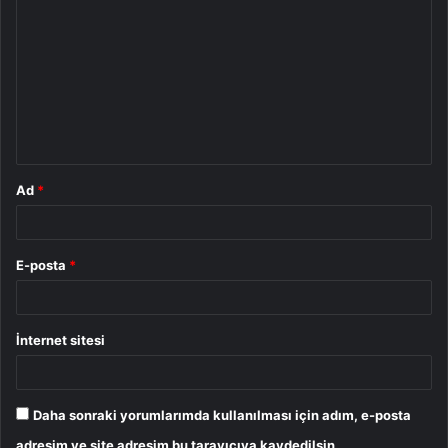
o
r
u
m
*
Ad
*
E-posta
*
İnternet sitesi
Daha sonraki yorumlarımda kullanılması için adım, e-posta
adresim ve site adresim bu tarayıcıya kaydedilsin.